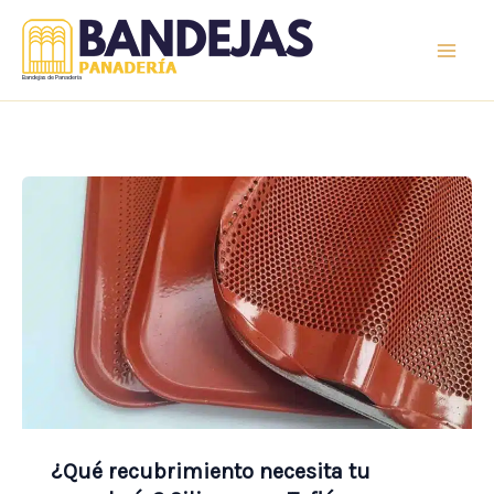
Ir
al
contenido
Bandejas de Panaderia
¿Qué recubrimiento necesita tu