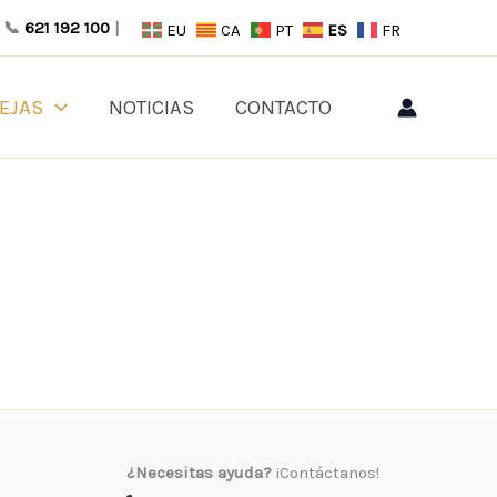
📞
621 192 100
|
EU
CA
PT
ES
FR
EJAS
NOTICIAS
CONTACTO
¿Necesitas ayuda?
¡Contáctanos!