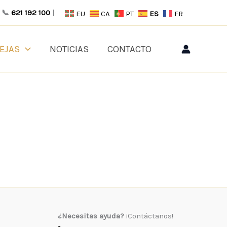
📞
621 192 100
|
EU
CA
PT
ES
FR
EJAS
NOTICIAS
CONTACTO
¿Necesitas ayuda?
¡Contáctanos!