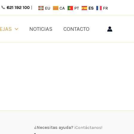
📞
621 192 100
|
EU
CA
PT
ES
FR
EJAS
NOTICIAS
CONTACTO
¿Necesitas ayuda?
¡Contáctanos!